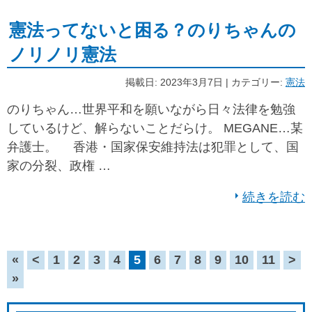
憲法ってないと困る？のりちゃんの
ノリノリ憲法
掲載日: 2023年3月7日 | カテゴリー:
憲法
のりちゃん…世界平和を願いながら日々法律を勉強
しているけど、解らないことだらけ。 MEGANE…某
弁護士。 香港・国家保安維持法は犯罪として、国
家の分裂、政権 …
続きを読む
«
<
1
2
3
4
5
6
7
8
9
10
11
>
»