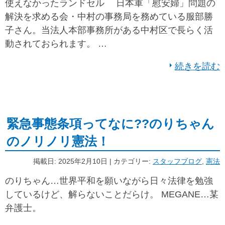
使えなかったランドセル 日本軍「慰安婦」問題の
解決を求める会・中村の事務局を務めている服部勝
子さん。当法人本部事務所がある中村区で長らく活
動されておられます。 …
続きを読む
緊急事態条項ってなに??のりちゃん
のノリノリ憲法！
掲載日: 2025年2月10日 | カテゴリー:
スタッフブログ
,
憲法
のりちゃん…世界平和を願いながら日々法律を勉強
しているけど、解らないことだらけ。 MEGANE…某
弁護士。