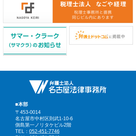
■本部
〒453-0014
名古屋市中村区則武1-10-6
側島第一ノリタケビル2階
TEL：
052-451-7746