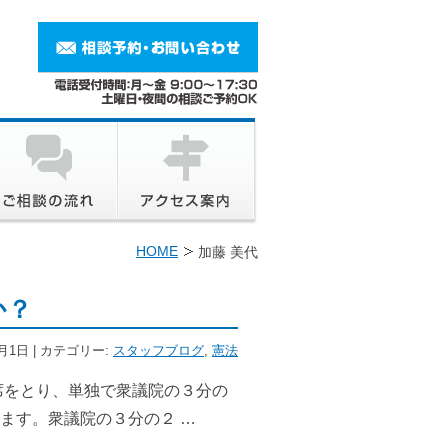
HOME
加藤 美代
か？
4月1日 | カテゴリー:
スタッフブログ
,
憲法
席をとり、単独で衆議院の３分の
ます。衆議院の３分の２ …