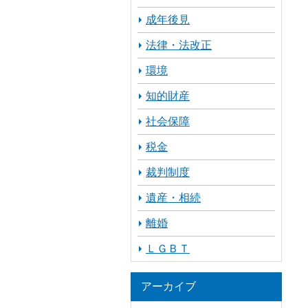
成年後見
法律・法改正
環境
知的財産
社会保障
税金
裁判制度
遺産・相続
離婚
ＬＧＢＴ
アーカイブ
ア