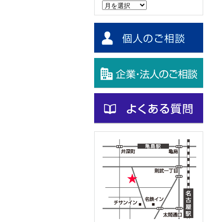
ー
カ
イ
ブ