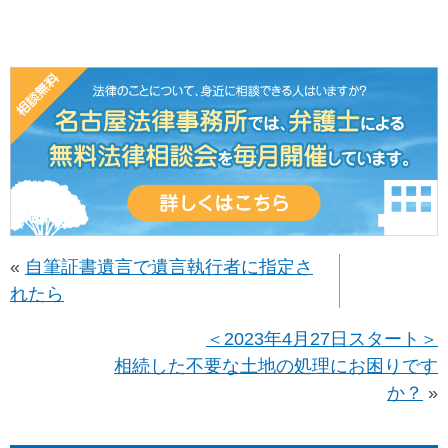
«
自筆証書遺言で遺言執行者に指定さ
れたら
＜2023年4月27日スタート＞
相続した不要な土地の処理にお困りです
か？
»