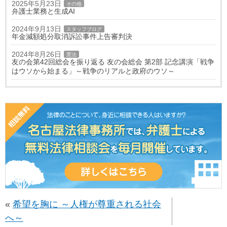
2025年5月23日
その他
弁護士業務と生成AI
2024年9月13日
スタッフブログ
年金減額処分取消訴訟事件上告審判決
2024年8月26日
憲法
友の会第42回総会を振り返る 友の会総会 第2部 記念講演「戦争
はウソから始まる」～戦争のリアルと政府のウソ～
«
希望を胸に ～人権が尊重される社会
へ～