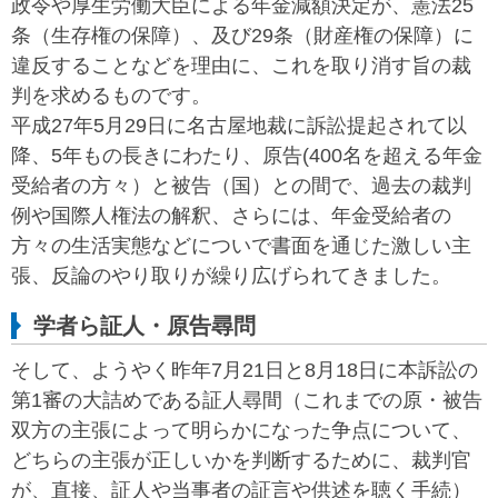
政令や厚生労働大臣による年金減額決定が、憲法25
条（生存権の保障）、及び29条（財産権の保障）に
違反することなどを理由に、これを取り消す旨の裁
判を求めるものです。
平成27年5月29日に名古屋地裁に訴訟提起されて以
降、5年もの長きにわたり、原告(400名を超える年金
受給者の方々）と被告（国）との間で、過去の裁判
例や国際人権法の解釈、さらには、年金受給者の
方々の生活実態などについで書面を通じた激しい主
張、反論のやり取りが繰り広げられてきました。
学者ら証人・原告尋問
そして、ようやく昨年7月21日と8月18日に本訴訟の
第1審の大詰めである証人尋間（これまでの原・被告
双方の主張によって明らかになった争点について、
どちらの主張が正しいかを判断するために、裁判官
が、直接、証人や当事者の証言や供述を聴く手続）