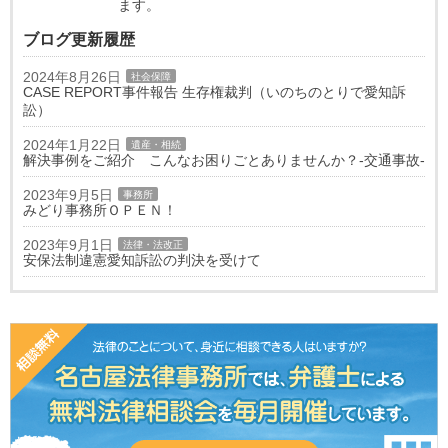
ます。
ブログ更新履歴
2024年8月26日
社会保障
CASE REPORT事件報告 生存権裁判（いのちのとりで愛知訴
訟）
2024年1月22日
遺産・相続
解決事例をご紹介 こんなお困りごとありませんか？-交通事故-
2023年9月5日
事務所
みどり事務所ＯＰＥＮ！
2023年9月1日
法律・法改正
安保法制違憲愛知訴訟の判決を受けて