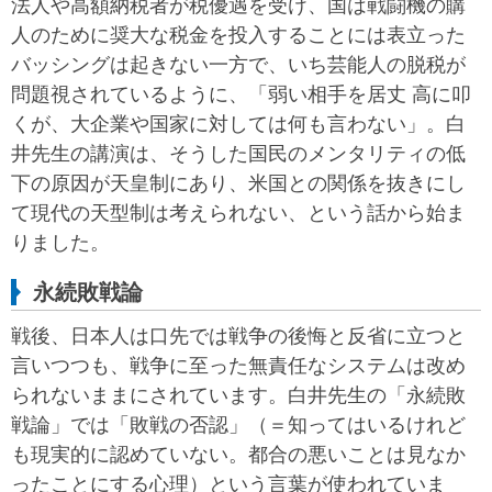
法人や高額納税者が税優遇を受け、国は戦闘機の購
人のために奨大な税金を投入することには表立った
バッシングは起きない一方で、いち芸能人の脱税が
問題視されているように、「弱い相手を居丈 高に叩
くが、大企業や国家に対しては何も言わない」。白
井先生の講演は、そうした国民のメンタリティの低
下の原因が天皇制にあり、米国との関係を抜きにし
て現代の天型制は考えられない、という話から始ま
りました。
永続敗戦論
戦後、日本人は口先では戦争の後悔と反省に立つと
言いつつも、戦争に至った無責任なシステムは改め
られないままにされています。白井先生の「永続敗
戦論」では「敗戦の否認」（＝知ってはいるけれど
も現実的に認めていない。都合の悪いことは見なか
ったことにする心理）という言葉が使われていま