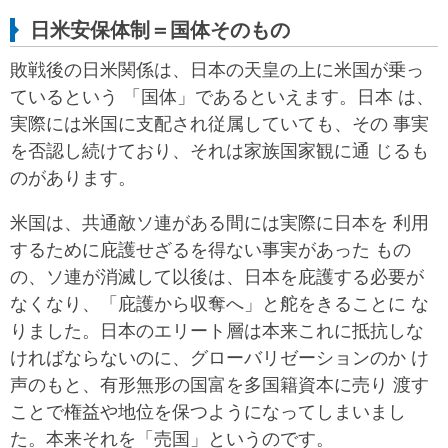
日米安保体制＝国体そのもの
敗戦後の日米関係は、日本の天皇の上に米国が乗っ
ているという 「国体」であるといえます。日本 は、
実際には米国に支配され従属していても、その 事実
を否認し続けており、それは家族国家観に通 じるも
のがあります。
米国は、共通敵ソ連がある間には実際に日本を 利用
するために庇護せざるを得ない事実があった もの
の、ソ連が消滅して以後は、日本を庇護する必要が
なくなり、「庇護から収奪へ」と舵をきることに な
りました。日本のエリート層は本来これに抵抗しな
ければならないのに、グローバリゼーションのか け
声のもと、有形無形の国富を多国籍資本に売り 渡す
ことで権益や地位を保つようになってしまいまし
た。本来それを「売国」というのです。