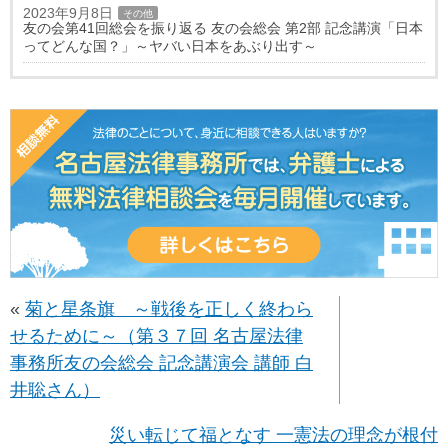
2023年9月8日
その他
友の会第41回総会を振り返る 友の会総会 第2部 記念講演「日本
ってどんな国？」～ヤバい日本をあぶり出す～
«
菊と星条旗 ～戦後を正しく終わら
せるために～（第３７回 名古屋法律
事務所友の会総会 記念講演会 講師 白
井聡さん）
災い転じて福となす 一憲法の理念が根付