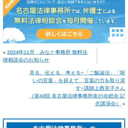
«
2024年11月 みなと事務所 無料法
律相談会のお知らせ
見る、伝える、考える~「ご飯論法」「呪
いの言葉」を超えて、言葉の力を取り戻
す~講師上西充子さん
（第43回 名古屋法律事務所友の会総会 記
念講演会）
»