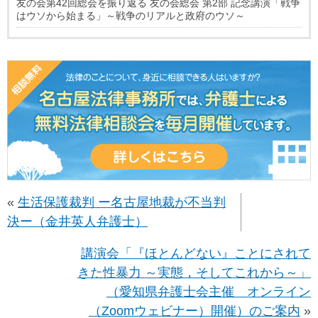
友の会第42回総会を振り返る 友の会総会 第2部 記念講演「戦争
はウソから始まる」～戦争のリアルと政府のウソ～
«
生活保護裁判 ー名古屋地裁が不当判
決ー（金井英人弁護士）
講演会「『ほとんどない』ことにされて
きた性暴力 ～実態，そしてこれから～」
（愛知県弁護士会主催 オンライン
（Zoomウェビナー）開催）のご案内
»