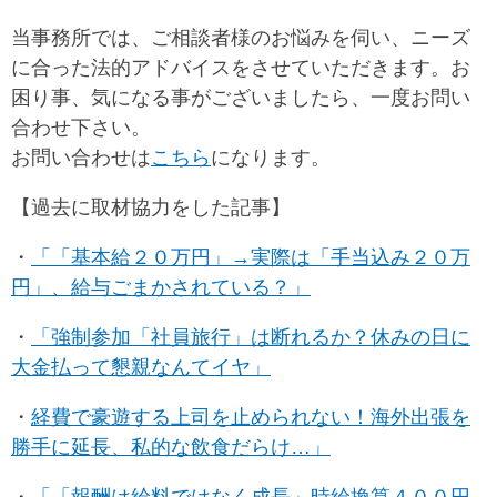
当事務所では、ご相談者様のお悩みを伺い、ニーズ
に合った法的アドバイスをさせていただきます。お
困り事、気になる事がございましたら、一度お問い
合わせ下さい。
お問い合わせは
こちら
になります。
【過去に取材協力をした記事】
・
「「基本給２０万円」→実際は「手当込み２０万
円」、給与ごまかされている？」
・
「強制参加「社員旅行」は断れるか？休みの日に
大金払って懇親なんてイヤ」
・
経費で豪遊する上司を止められない！海外出張を
勝手に延長、私的な飲食だらけ…」