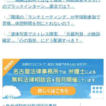
・
「「報酬は給料ではなく成長」時給換算４００円
のブラックインターン…違法では？」
・
「職場の「ランチミーティング」が半強制参加で
苦痛…休憩時間を別にとれないの？」
・
「遺体写真でストレス障害、「元裁判員」の敗訴
確定…「心の負担」にどう配慮すべき？」
«
年金減額処分取消訴訟事件