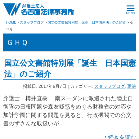
HOME
スタッフブログ
国立公文書館特別展「誕生 日本国憲法」のご紹介
Ｇ
ＨＱ
ＧＨＱ
国立公文書館特別展「誕生 日本国憲
法」のご紹介
掲載日: 2017年6月7日 | カテゴリー:
スタッフブログ
,
憲法
弁護士 樽井直樹 南スーダンに派遣された陸上自
衛隊の日報問題や森友疑惑をめぐる財務省の対応や
加計学園に関する問題を見ると、行政機関での公文
書のずさんな取扱いが …
続きを読む