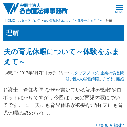
HOME
スタッフブログ
夫の育児休暇について～体験をふまえて～
理解
理解
夫の育児休暇について～体験をふま
えて～
掲載日: 2017年8月7日 | カテゴリー:
スタッフブログ
,
企業の労働問
題
,
個人の労働問題
,
子ども
,
離婚
弁護士 倉知孝匡 なぜか書いている記事が動物やロ
ボットばかりですが，今回は，夫の育児休暇につい
てです。 １ 夫にも育児休暇が必要な理由 夫にも育
児休暇は認められ …
続きを読む