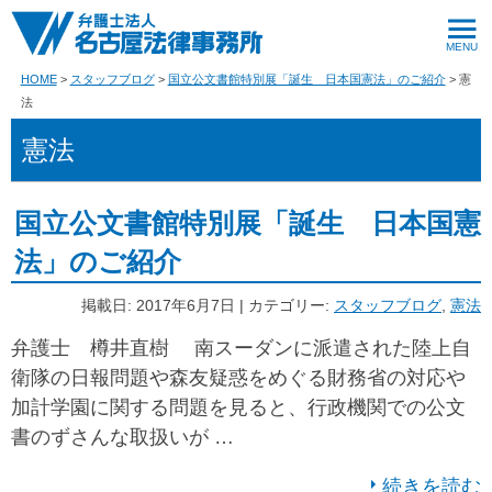
HOME
スタッフブログ
国立公文書館特別展「誕生 日本国憲法」のご紹介
憲
法
憲法
国立公文書館特別展「誕生 日本国憲
法」のご紹介
掲載日: 2017年6月7日 | カテゴリー:
スタッフブログ
,
憲法
弁護士 樽井直樹 南スーダンに派遣された陸上自
衛隊の日報問題や森友疑惑をめぐる財務省の対応や
加計学園に関する問題を見ると、行政機関での公文
書のずさんな取扱いが …
続きを読む