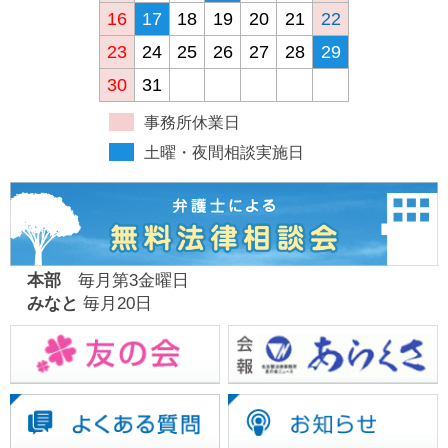
16
17
18
19
20
21
22
23
24
25
26
27
28
29
30
31
事務所休業日
土曜・夜間相談実施日
本部
毎月第3金曜日
みなと
毎月20日