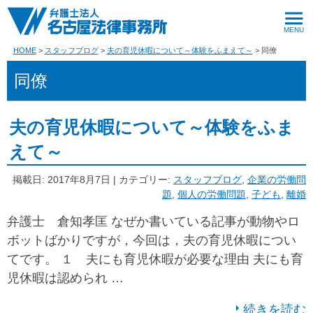
HOME
スタッフブログ
夫の育児休暇について～体験をふまえて～
同僚
同僚
夫の育児休暇について～体験をふま
えて～
掲載日: 2017年8月7日 | カテゴリー:
スタッフブログ
,
企業の労働問
題
,
個人の労働問題
,
子ども
,
離婚
弁護士 倉知孝匡 なぜか書いている記事が動物やロ
ボットばかりですが，今回は，夫の育児休暇につい
てです。 １ 夫にも育児休暇が必要な理由 夫にも育
児休暇は認められ …
続きを読む