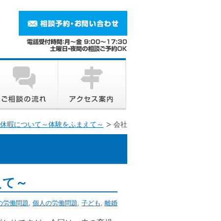
休暇について～体験をふまえて～
会社
えて～
の労働問題
,
個人の労働問題
,
子ども
,
離婚