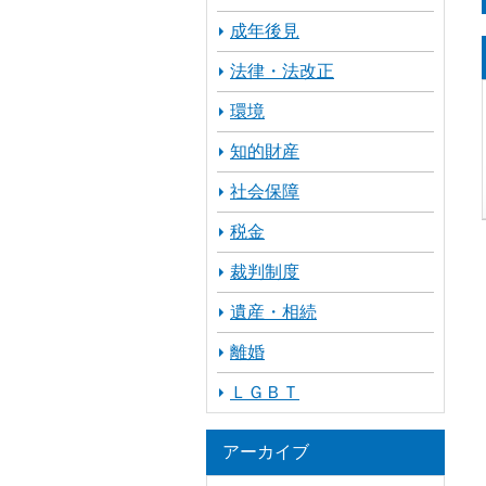
成年後見
法律・法改正
環境
知的財産
社会保障
税金
裁判制度
遺産・相続
離婚
ＬＧＢＴ
アーカイブ
ア