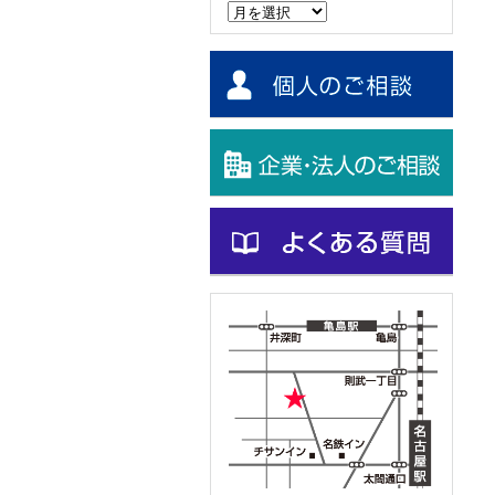
ー
カ
イ
ブ