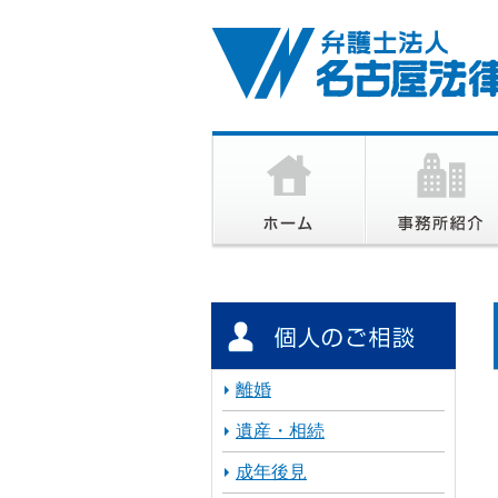
離婚
遺産・相続
成年後見