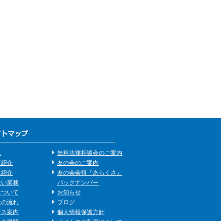
ム
無料法律相談会のご案内
所紹介
友の会のご案内
士紹介
友の会会報『あらくさ』
扱い業務
バックナンバー
について
お知らせ
談の流れ
ブログ
セス案内
個人情報保護方針