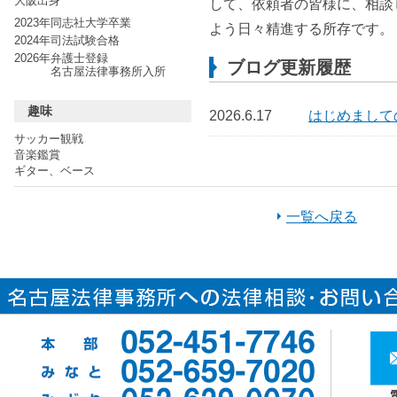
大阪出身
して、依頼者の皆様に、相談
2023年
同志社大学卒業
よう日々精進する所存です。
2024年
司法試験合格
2026年
弁護士登録
ブログ更新履歴
名古屋法律事務所入所
趣味
2026.6.17
はじめまして
サッカー観戦
音楽鑑賞
ギター、ベース
一覧へ戻る