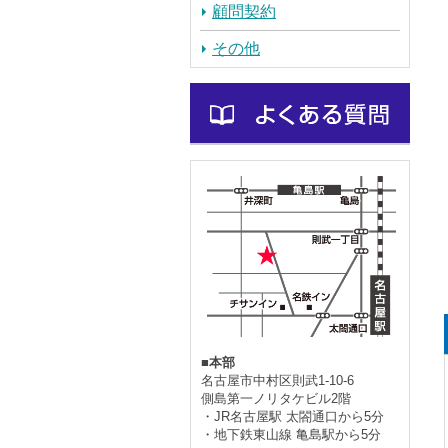
顧問契約
その他
■本部
名古屋市中村区則武1-10-6
側島第一ノリタケビル2階
・JR名古屋駅 太閤通口から5分
・地下鉄東山線 亀島駅から5分