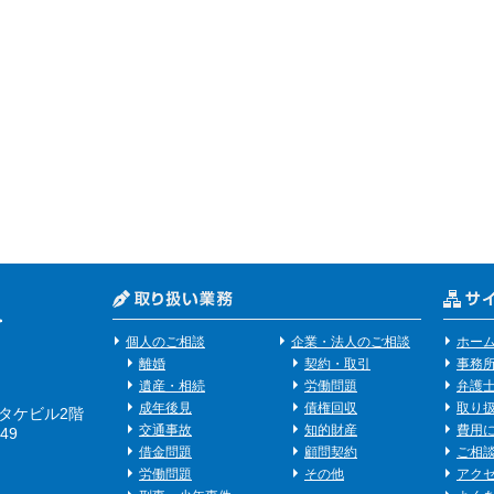
個人のご相談
企業・法人のご相談
ホー
離婚
契約・取引
事務
遺産・相続
労働問題
弁護
成年後見
債権回収
取り
リタケビル2階
交通事故
知的財産
費用
49
借金問題
顧問契約
ご相
労働問題
その他
アク