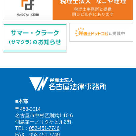
■本部
〒453-0014
名古屋市中村区則武1-10-6
側島第一ノリタケビル2階
TEL：
052-451-7746
FAX：052-451-7749