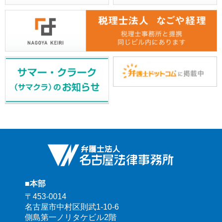
■本部
〒453-0014
名古屋市中村区則武1-10-6
側島第一ノリタケビル2階