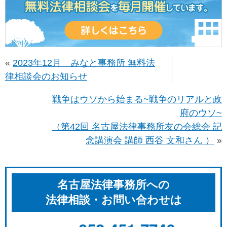
«
2023年12月 みなと事務所 無料法
律相談会のお知らせ
戦争はウソから始まる~戦争のリアルと政
府のウソ~
（第42回 名古屋法律事務所友の会総会 記
念講演会 講師 西谷 文和さん ）
»
名古屋法律事務所への
法律相談・お問い合わせは