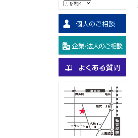
ー
カ
イ
ブ