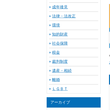
成年後見
法律・法改正
環境
知的財産
社会保障
税金
裁判制度
遺産・相続
離婚
ＬＧＢＴ
アーカイブ
ア