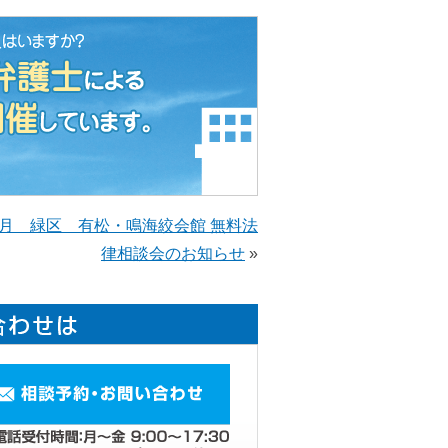
10月 緑区 有松・鳴海絞会館 無料法
律相談会のお知らせ
»