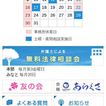
16
17
18
19
20
21
22
23
24
25
26
27
28
29
30
31
事務所休業日
土曜・夜間相談実施日
本部
毎月第3金曜日
みなと
毎月20日