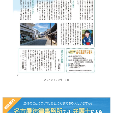
あらくさ１２２号 ７頁