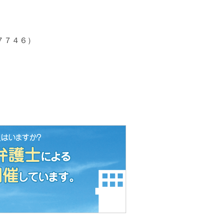
７７４６）