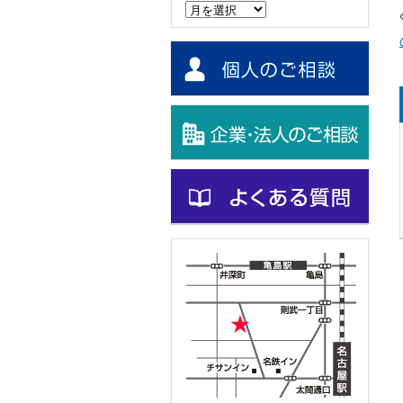
ー
カ
イ
ブ