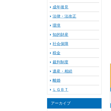
成年後見
法律・法改正
環境
知的財産
社会保障
税金
裁判制度
遺産・相続
離婚
ＬＧＢＴ
アーカイブ
ア