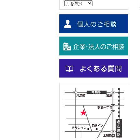
ー
カ
イ
ブ