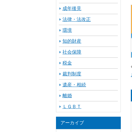
成年後見
法律・法改正
環境
知的財産
社会保障
税金
裁判制度
遺産・相続
離婚
ＬＧＢＴ
アーカイブ
ア