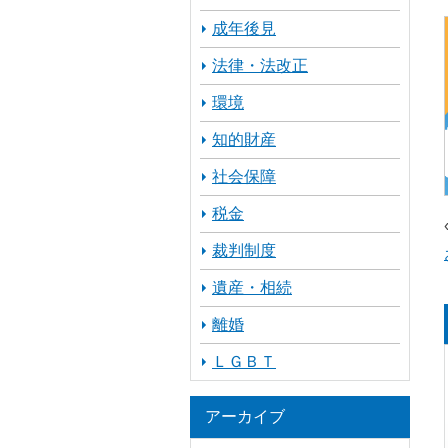
成年後見
法律・法改正
環境
知的財産
社会保障
税金
裁判制度
遺産・相続
離婚
ＬＧＢＴ
アーカイブ
ア