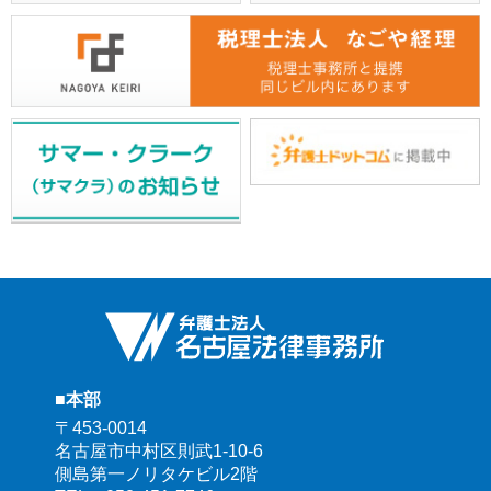
■本部
〒453-0014
名古屋市中村区則武1-10-6
側島第一ノリタケビル2階