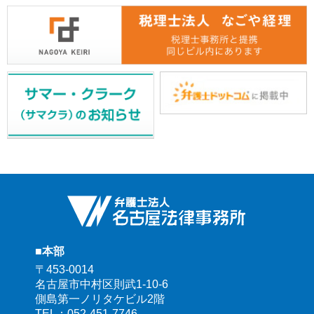
■本部
〒453-0014
名古屋市中村区則武1-10-6
側島第一ノリタケビル2階
TEL：
052-451-7746