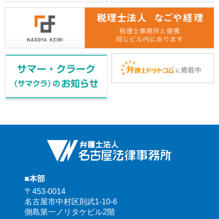
■本部
〒453-0014
名古屋市中村区則武1-10-6
側島第一ノリタケビル2階