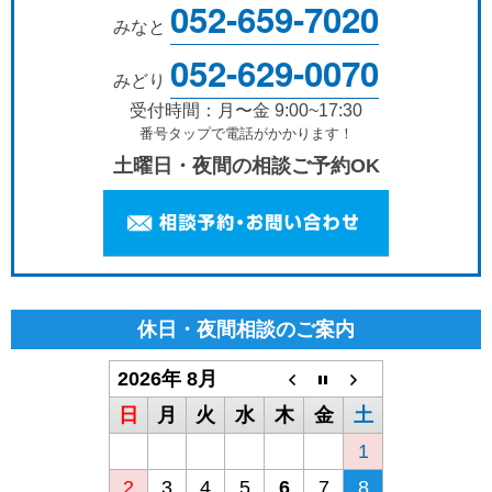
052-659-7020
みなと
052-629-0070
みどり
受付時間：月〜金 9:00~17:30
番号タップで電話がかかります！
土曜日・夜間の相談ご予約OK
休日・夜間相談のご案内
2026年 8月
日
月
火
水
木
金
土
1
2
3
4
5
6
7
8