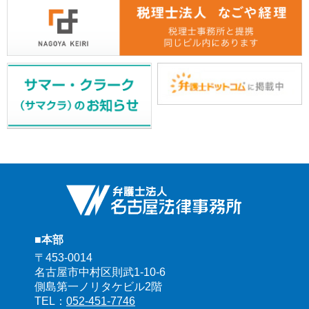
■本部
〒453-0014
名古屋市中村区則武1-10-6
側島第一ノリタケビル2階
TEL：
052-451-7746