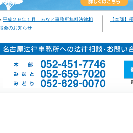
«
平成２９年１月 みなと事務所無料法律相
【本部】
談会のお知らせ