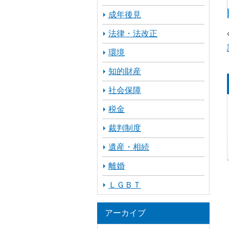
成年後見
法律・法改正
環境
知的財産
社会保障
税金
裁判制度
遺産・相続
離婚
ＬＧＢＴ
アーカイブ
ア