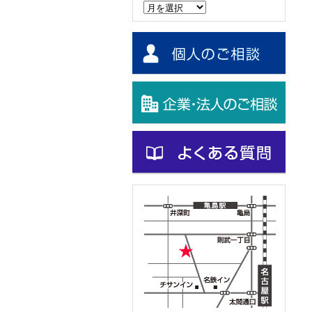
ー
カ
イ
ブ