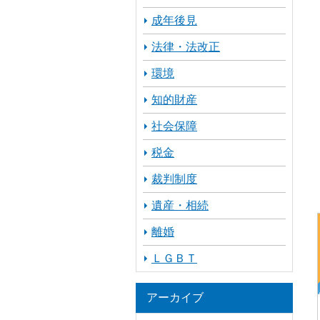
成年後見
法律・法改正
環境
知的財産
社会保障
税金
裁判制度
遺産・相続
離婚
ＬＧＢＴ
アーカイブ
ア