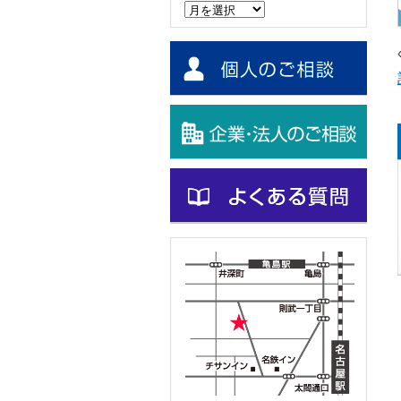
ー
カ
イ
ブ