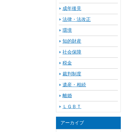
成年後見
法律・法改正
環境
知的財産
社会保障
税金
裁判制度
遺産・相続
離婚
ＬＧＢＴ
アーカイブ
ア