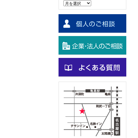
ー
カ
イ
ブ