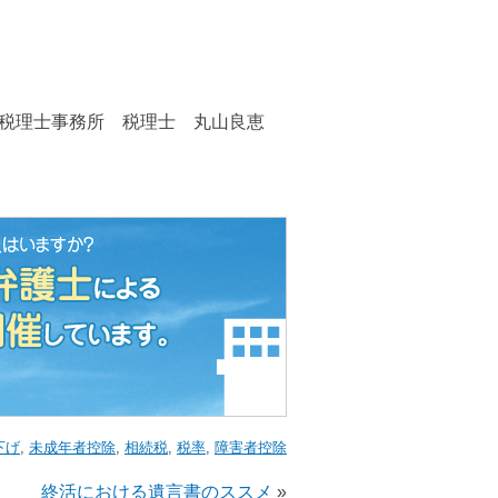
税理士事務所 税理士 丸山良恵
下げ
,
未成年者控除
,
相続税
,
税率
,
障害者控除
終活における遺言書のススメ
»