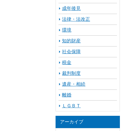
成年後見
法律・法改正
環境
知的財産
社会保障
税金
裁判制度
遺産・相続
離婚
ＬＧＢＴ
アーカイブ
ア