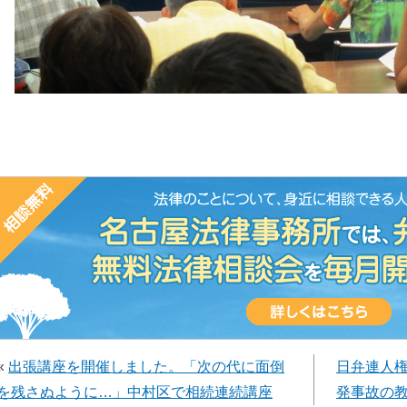
«
出張講座を開催しました。「次の代に面倒
日弁連人
を残さぬように…」中村区で相続連続講座
発事故の