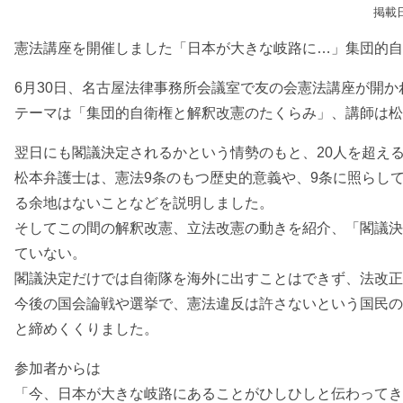
掲載日
憲法講座を開催しました「日本が大きな岐路に…」集団的自
6月30日、名古屋法律事務所会議室で友の会憲法講座が開か
テーマは「集団的自衛権と解釈改憲のたくらみ」、講師は松
翌日にも閣議決定されるかという情勢のもと、20人を超え
松本弁護士は、憲法9条のもつ歴史的意義や、9条に照らし
る余地はないことなどを説明しました。
そしてこの間の解釈改憲、立法改憲の動きを紹介、「閣議決
ていない。
閣議決定だけでは自衛隊を海外に出すことはできず、法改正
今後の国会論戦や選挙で、憲法違反は許さないという国民の
と締めくくりました。
参加者からは
「今、日本が大きな岐路にあることがひしひしと伝わってき