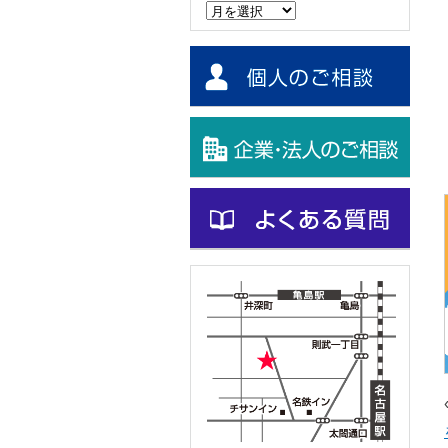
ー
カ
イ
ブ