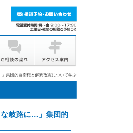
…」集団的自衛権と解釈改憲について学ぶ
きな岐路に…」集団的