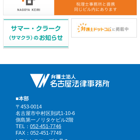
■本部
〒453-0014
名古屋市中村区則武1-10-6
側島第一ノリタケビル2階
TEL：
052-451-7746
FAX：052-451-7749