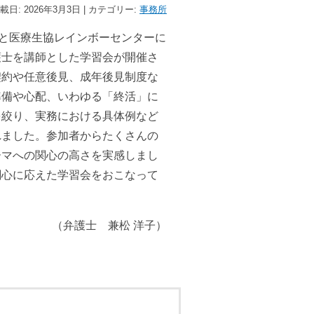
載日: 2026年3月3日 | カテゴリー:
事務所
と医療生協レインボーセンターに
護士を講師とした学習会が開催さ
契約や任意後見、成年後見制度な
準備や心配、いわゆる「終活」に
を絞り、実務における具体例など
れました。参加者からたくさんの
ーマへの関心の高さを実感しまし
関心に応えた学習会をおこなって
。
（弁護士 兼松 洋子）