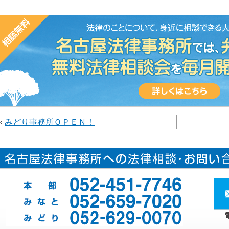
«
みどり事務所ＯＰＥＮ！