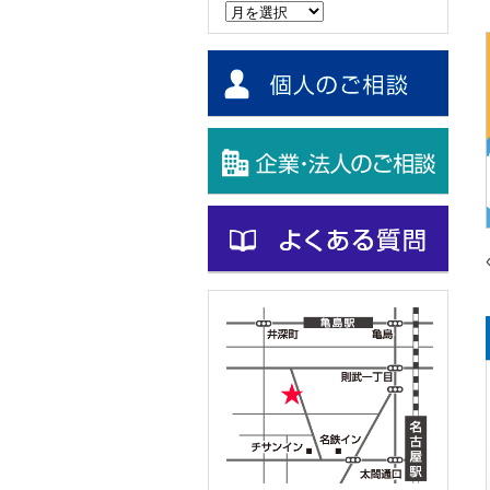
ー
カ
イ
ブ