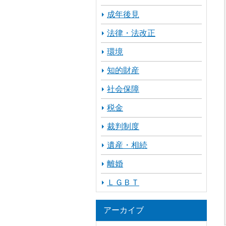
成年後見
法律・法改正
環境
知的財産
社会保障
税金
裁判制度
遺産・相続
離婚
ＬＧＢＴ
アーカイブ
ア