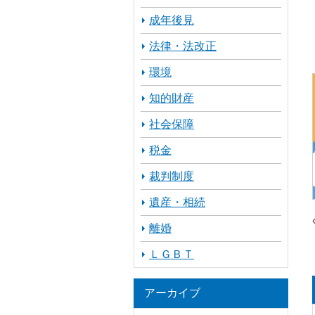
成年後見
法律・法改正
環境
知的財産
社会保障
税金
裁判制度
遺産・相続
離婚
ＬＧＢＴ
アーカイブ
ア