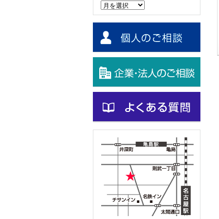
ー
カ
イ
ブ